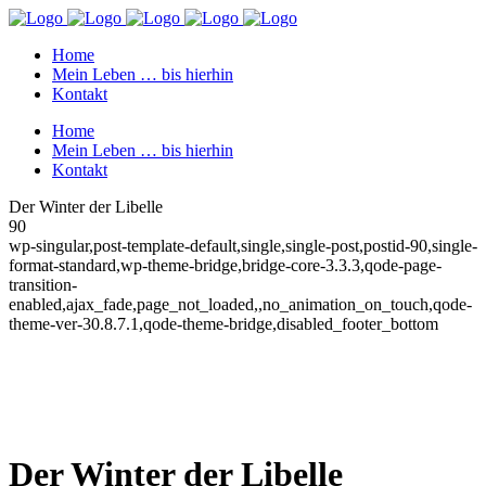
Home
Mein Leben … bis hierhin
Kontakt
Home
Mein Leben … bis hierhin
Kontakt
Der Winter der Libelle
90
wp-singular,post-template-default,single,single-post,postid-90,single-
format-standard,wp-theme-bridge,bridge-core-3.3.3,qode-page-
transition-
enabled,ajax_fade,page_not_loaded,,no_animation_on_touch,qode-
theme-ver-30.8.7.1,qode-theme-bridge,disabled_footer_bottom
Der Winter der Libelle