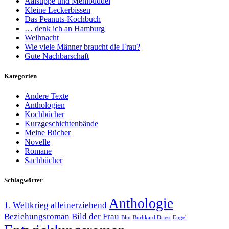
Aalsuppe und Mehlbüddel
Kleine Leckerbissen
Das Peanuts-Kochbuch
… denk ich an Hamburg
Weihnacht
Wie viele Männer braucht die Frau?
Gute Nachbarschaft
Kategorien
Andere Texte
Anthologien
Kochbücher
Kurzgeschichtenbände
Meine Bücher
Novelle
Romane
Sachbücher
Schlagwörter
Anthologie
1. Weltkrieg
alleinerziehend
Beziehungsroman
Bild der Frau
Blut
Burhkard Driest
Engel