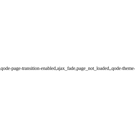
.3,qode-page-transition-enabled,ajax_fade,page_not_loaded,,qode-theme